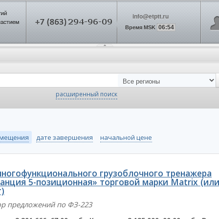
info@etptt.ru
06:54
Время MSK